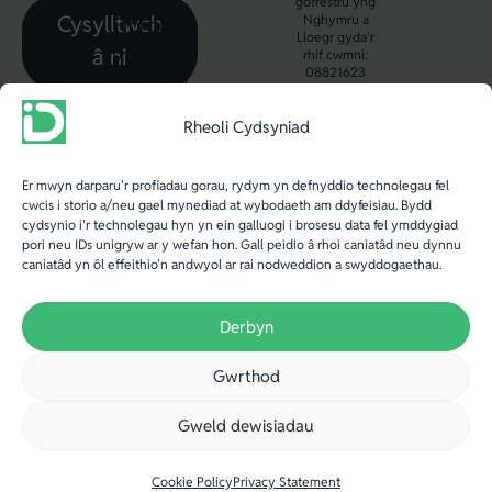
gofrestru yng
Cysylltwch
Nghymru a
Ffordd
Lloegr gyda’r
â ni
y
rhif cwmni:
08821623
Gogledd,
Aberystwyth,
Rheoli Cydsyniad
SY23
2WB.
Er mwyn darparu'r profiadau gorau, rydym yn defnyddio technolegau fel
cwcis i storio a/neu gael mynediad at wybodaeth am ddyfeisiau. Bydd
Ff
:
cydsynio i'r technolegau hyn yn ein galluogi i brosesu data fel ymddygiad
pori neu IDs unigryw ar y wefan hon. Gall peidio â rhoi caniatâd neu dynnu
+44
caniatâd yn ôl effeithio'n andwyol ar rai nodweddion a swyddogaethau.
(0)
1970
Derbyn
636
Gwrthod
688
E
:
Gweld dewisiadau
info@iechydda.cymru
Cookie Policy
Privacy Statement