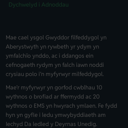
Dychwelyd i Adnoddau
Mae cael ysgol Gwyddor filfeddygol yn
Aberystwyth yn rywbeth yr ydym yn
ymfalchïo ynddo, ac i ddangos ein
cefnogaeth rydym yn falch iawn noddi
crysiau polo i’n myfyrwyr milfeddygol.
Mae’r myfyrwyr yn gorfod cwblhau 10
wythnos o brofiad ar ffermydd ac 20
wythnos o EMS yn hwyrach ymlaen. Fe fydd
hyn yn gyfle i ledu ymwybyddiaeth am
Iechyd Da ledled y Deyrnas Unedig.