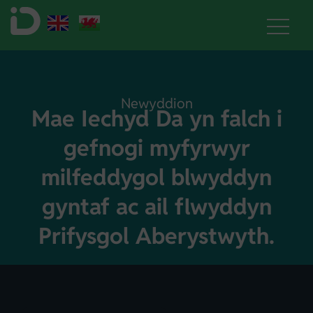
Newyddion
Mae Iechyd Da yn falch i
gefnogi myfyrwyr
milfeddygol blwyddyn
gyntaf ac ail flwyddyn
Prifysgol Aberystwyth.