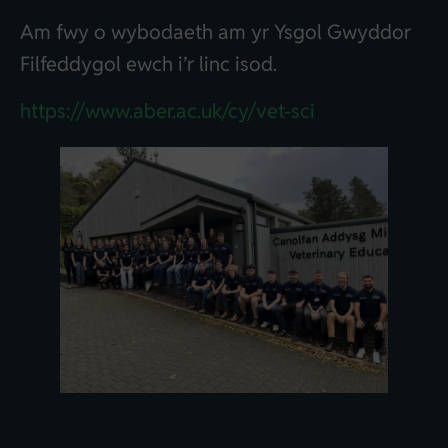
Am fwy o wybodaeth am yr Ysgol Gwyddor
Filfeddygol ewch i’r linc isod.
https://www.aber.ac.uk/cy/vet-sci