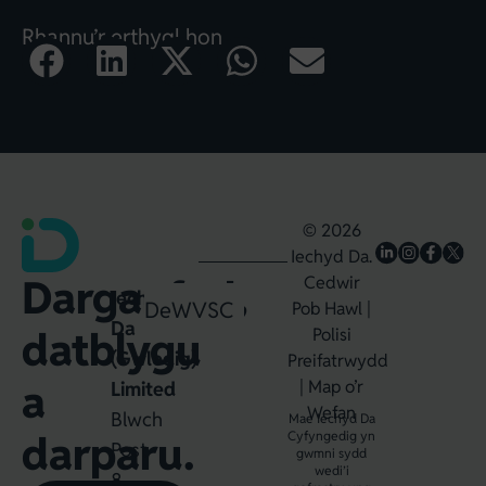
Rhannu’r erthygl hon
© 2026
Iechyd Da.
Darganfod,
Cedwir
Iechyd
Dewin
WVSC
Pob Hawl |
Da
datblygu
Polisi
(Gwledig)
Preifatrwydd
a
|
Map o’r
Limited
Wefan
Blwch
Mae Iechyd Da
darparu.
Cyfyngedig yn
Post
gwmni sydd
wedi’i
8,