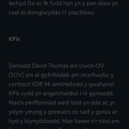
Iechyd Da ac fe fydd hyn yn y pen draw yn
cael ei drosglwyddo i’r practisiau.
KPIs
Soniodd David Thomas ein Uwch-OV
(SOV) am ei gyfrifoldeb am oruchwylio y
contract VDP. Mi amlinellodd y gwahanol
KPIs sydd yn angenrheidiol i ni gyrraedd.
Mae’n perfformiad wedi bod yn dda ac yr
ydym ymysg y goreuon, os nad y gorau ar
hyd y blynyddoedd. Mae llawer o’r clod am