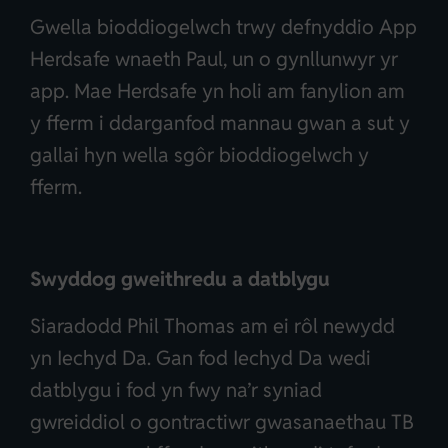
Gwella bioddiogelwch trwy defnyddio App
Herdsafe wnaeth Paul, un o gynllunwyr yr
app. Mae Herdsafe yn holi am fanylion am
y fferm i ddarganfod mannau gwan a sut y
gallai hyn wella sgôr bioddiogelwch y
fferm.
Swyddog gweithredu a datblygu
Siaradodd Phil Thomas am ei rôl newydd
yn Iechyd Da. Gan fod Iechyd Da wedi
datblygu i fod yn fwy na’r syniad
gwreiddiol o gontractiwr gwasanaethau TB