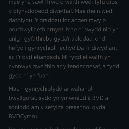
mae yna sawl ffrwd o waith wedi tyfu dros
y blynyddoedd diwethaf. Mae rhein wedi
datblygu i’r graddau for angen mwy o
oruchwyliaeth arnynt. Mae ei swydd nid yn
unig i gyfathrebu gyda’r aelodau, ond
hefyd i gynrychioli Iechyd Da i’r diwydiant
ac i’r byd ehangach. Mi fydd ei waith yn
cynnwys gweithio ar y tender nesaf, a fydd
gyda ni yn fuan.
Mae’n gynrychiolydd ar wahanol
bwyllgorau sydd yn ymwneud â BVD a
soniodd am y sefyllfa bresennol gyda
BVDCymru.