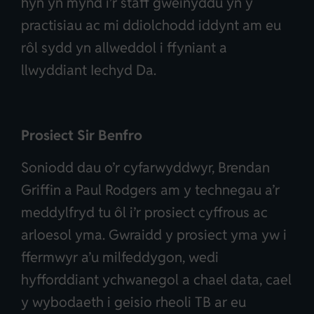
hyn yn mynd i’r staff gweinyddu yn y
practisiau ac mi ddiolchodd iddynt am eu
rôl sydd yn allweddol i ffyniant a
llwyddiant Iechyd Da.
Prosiect Sir Benfro
Soniodd dau o’r cyfarwyddwyr, Brendan
Griffin a Paul Rodgers am y technegau a’r
meddylfryd tu ôl i’r prosiect cyffrous ac
arloesol yma. Gwraidd y prosiect yma yw i
ffermwyr a’u milfeddygon, wedi
hyfforddiant ychwanegol a chael data, cael
y wybodaeth i geisio rheoli TB ar eu