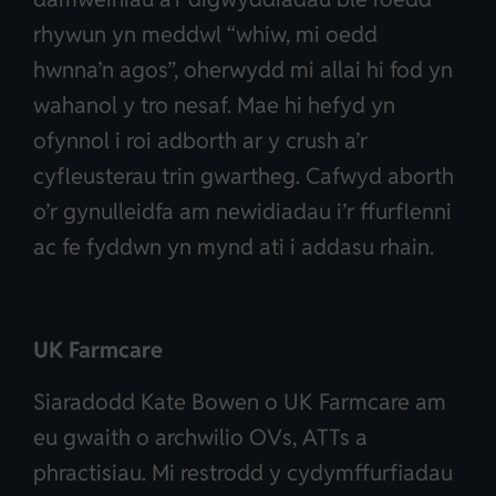
rhywun yn meddwl “whiw, mi oedd
hwnna’n agos”, oherwydd mi allai hi fod yn
wahanol y tro nesaf. Mae hi hefyd yn
ofynnol i roi adborth ar y crush a’r
cyfleusterau trin gwartheg. Cafwyd aborth
o’r gynulleidfa am newidiadau i’r ffurflenni
ac fe fyddwn yn mynd ati i addasu rhain.
UK Farmcare
Siaradodd Kate Bowen o UK Farmcare am
eu gwaith o archwilio OVs, ATTs a
phractisiau. Mi restrodd y cydymffurfiadau