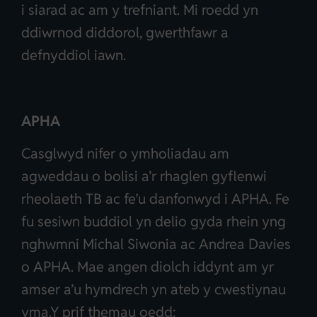
i siarad ac am y trefniant. Mi roedd yn
ddiwrnod diddorol, gwerthfawr a
defnyddiol iawn.
APHA
Casglwyd nifer o ymholiadau am
agweddau o bolisi a’r rhaglen gyflenwi
rheolaeth TB ac fe’u danfonwyd i APHA. Fe
fu sesiwn buddiol yn delio gyda rhein yng
nghwmni Michal Siwonia ac Andrea Davies
o APHA. Mae angen diolch iddynt am yr
amser a’u hymdrech yn ateb y cwestiynau
yma.Y prif themau oedd: