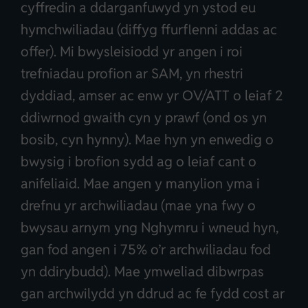
cyffredin a ddarganfuwyd yn ystod eu
hymchwiliadau (diffyg ffurflenni addas ac
offer). Mi bwysleisiodd yr angen i roi
trefniadau profion ar SAM, yn rhestri
dyddiad, amser ac enw yr OV/ATT o leiaf 2
ddiwrnod gwaith cyn y prawf (ond os yn
bosib, cyn hynny). Mae hyn yn enwedig o
bwysig i brofion sydd ag o leiaf cant o
anifeliaid. Mae angen y manylion yma i
drefnu yr archwiliadau (mae yna fwy o
bwysau arnym yng Nghymru i wneud hyn,
gan fod angen i 75% o’r archwiliadau fod
yn ddirybudd). Mae ymweliad dibwrpas
gan archwilydd yn ddrud ac fe fydd cost ar