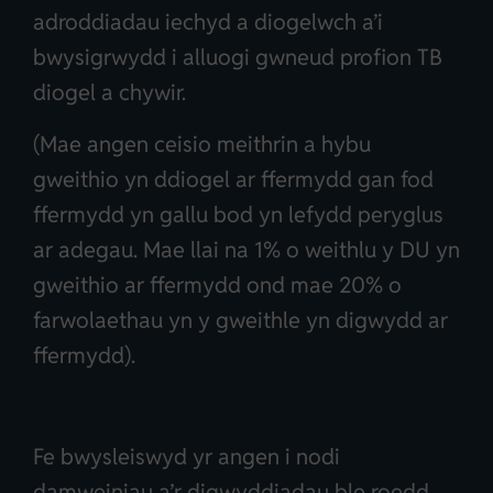
adroddiadau iechyd a diogelwch a’i
bwysigrwydd i alluogi gwneud profion TB
diogel a chywir.
(Mae angen ceisio meithrin a hybu
gweithio yn ddiogel ar ffermydd gan fod
ffermydd yn gallu bod yn lefydd peryglus
ar adegau. Mae llai na 1% o weithlu y DU yn
gweithio ar ffermydd ond mae 20% o
farwolaethau yn y gweithle yn digwydd ar
ffermydd).
Fe bwysleiswyd yr angen i nodi
damweiniau a’r digwyddiadau ble roedd