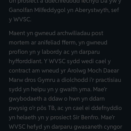
Un prosiect a ddechreuodd Iechyd Da yw y
Ganolfan Milfeddygol yn Aberystwyth, sef
y WVSC.
Maent yn gwneud archwiliadau post
mortem ar anifeliad fferm, yn gwneud
profion yn y labordy ac yn darparu
hyfforddiant. Y WVSC sydd wedi cael y
contract am wneud yr Arolwg Moch Daear
Marw dros Gymru a diolchodd i’r practisiau
sydd yn helpu yn y gwaith yma. Mae’r
gwybodaeth a ddaw o hwn yn ddarn
pwysig o’r pôs TB, ac yn cael ei ddefnyddio
yn helaeth yn y prosiect Sir Benfro. Mae’r
WVSC hefyd yn darparu gwasaneth cyngor