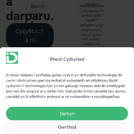
a
Wefan
Blwch
Mae Iechyd Da
darparu.
Cyfyngedig yn
Post
gwmni sydd
wedi’i
8,
gofrestru yng
Cysylltwch
Nghymru a
Ffordd
Lloegr gyda’r
â ni
y
rhif cwmni:
08821623
Gogledd,
Aberystwyth,
Rheoli Cydsyniad
SY23
2WB.
Er mwyn darparu'r profiadau gorau, rydym yn defnyddio technolegau fel
cwcis i storio a/neu gael mynediad at wybodaeth am ddyfeisiau. Bydd
Ff
:
cydsynio i'r technolegau hyn yn ein galluogi i brosesu data fel ymddygiad
pori neu IDs unigryw ar y wefan hon. Gall peidio â rhoi caniatâd neu dynnu
+44
caniatâd yn ôl effeithio'n andwyol ar rai nodweddion a swyddogaethau.
(0)
1970
Derbyn
636
Gwrthod
688