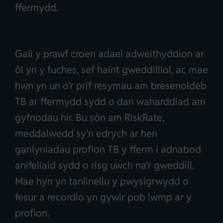
ffermydd.
Gall y prawf croen adael adweithyddion ar
ôl yn y fuches, sef haint gweddilliol, ac mae
hwn yn un o’r prif resymau am bresenoldeb
TB ar ffermydd sydd o dan waharddiad am
gyfnodau hir. Bu sôn am RiskRate,
meddalwedd sy’n edrych ar hen
ganlyniadau profion TB y fferm i adnabod
anifeliaid sydd o risg uwch na’r gweddill.
Mae hyn yn tanlinellu y pwysigrwydd o
fesur a recordio yn gywir pob lwmp ar y
profion.