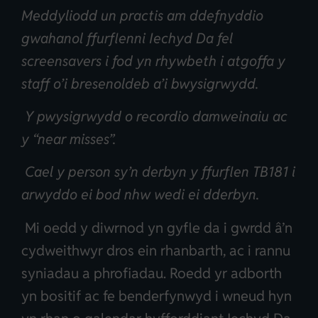
Meddyliodd un practis am ddefnyddio
gwahanol ffurflenni Iechyd Da fel
screensavers i fod yn rhywbeth i atgoffa y
staff o’i bresenoldeb a’i bwysigrwydd.
Y pwysigrwydd o recordio damweinaiu ac
y “near misses”.
Cael y person sy’n derbyn y ffurflen TB181 i
arwyddo ei bod nhw wedi ei dderbyn.
Mi oedd y diwrnod yn gyfle da i gwrdd â’n
cydweithwyr dros ein rhanbarth, ac i rannu
syniadau a phrofiadau. Roedd yr adborth
yn bositif ac fe benderfynwyd i wneud hyn