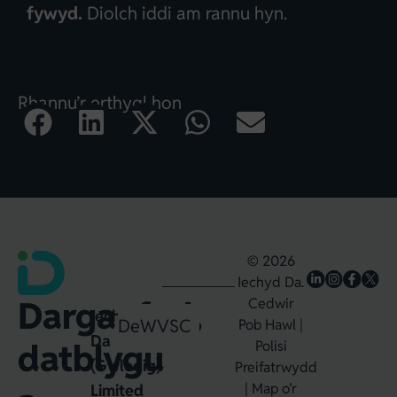
fywyd.
Diolch iddi am rannu hyn.
Rhannu’r erthygl hon
© 2026
Iechyd Da.
Darganfod,
Cedwir
Iechyd
Dewin
WVSC
Pob Hawl |
Da
datblygu
Polisi
(Gwledig)
Preifatrwydd
|
Map o’r
Limited