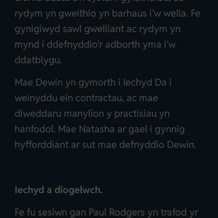
rydym yn gweithio yn barhaus i’w wella. Fe
gynigiwyd sawl gwelliant ac rydym yn
mynd i ddefnyddio’r adborth yma i’w
ddatblygu.
Mae Dewin yn gymorth i Iechyd Da i
weinyddu ein contractau, ac mae
diweddaru manylion y practisiau yn
hanfodol. Mae Natasha ar gael i gynnig
hyfforddiant ar sut mae defnyddio Dewin.
Iechyd a diogelwch.
Fe fu sesiwn gan Paul Rodgers yn trafod yr