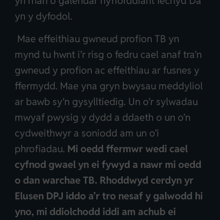
yn rhan o galendar hyfforddiant Iechyd Da
yn y dyfodol.
Mae effeithiau gwneud profion TB yn
mynd tu hwnt i’r risg o fedru cael anaf tra’n
gwneud y profion ac effeithiau ar fusnes y
ffermydd. Mae yna gryn bwysau meddyliol
ar bawb sy’n gysylltiedig. Un o’r sylwadau
mwyaf pwysig y dydd a ddaeth o un o’n
cydweithwyr a soniodd am un o’i
phrofiadau.
Mi oedd ffermwr wedi cael
cyfnod gwael yn ei fywyd a nawr mi oedd
o dan warchae TB. Rhoddwyd cerdyn yr
Elusen DPJ iddo a’r tro nesaf y galwodd hi
yno, mi ddiolchodd iddi am achub ei