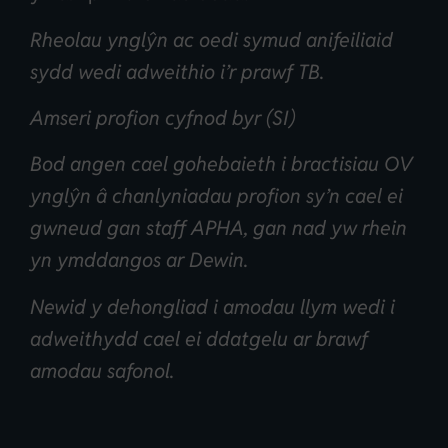
Rheolau ynglŷn ac oedi symud anifeiliaid
sydd wedi adweithio i’r prawf TB.
Amseri profion cyfnod byr (SI)
Bod angen cael gohebaieth i bractisiau OV
ynglŷn â chanlyniadau profion sy’n cael ei
gwneud gan staff APHA, gan nad yw rhein
yn ymddangos ar Dewin.
Newid y dehongliad i amodau llym wedi i
adweithydd cael ei ddatgelu ar brawf
amodau safonol.