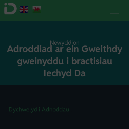
Newyddion
Adroddiad ar ein Gweithdy
gweinyddu i bractisiau
Iechyd Da
Dychwelyd i Adnoddau