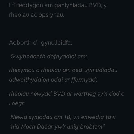
i filfeddygon am ganlyniadau BVD, y
rheolau ac opsiynau.
Adborth o’r gynulleidfa.
Gwybodaeth defnyddiol am:
rhesymau a rheolau am oedi symudiadau
adweithyddion oddi ar ffermydd;
rheolau newydd BVD ar wartheg sy’n dod o
Loegr.
Newid syniadau am TB, yn enwedig taw
“nid Moch Daear yw’r unig broblem”