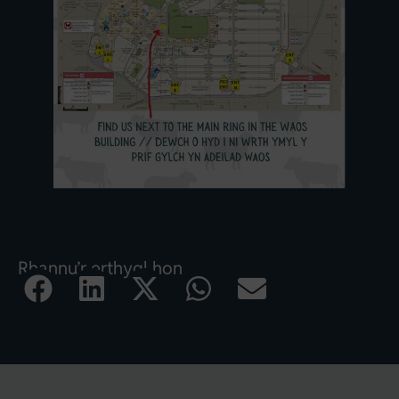
Rhannu’r erthygl hon