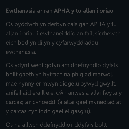
Ewthanasia ar ran APHA y tu allan i oriau
Os byddwch yn derbyn cais gan APHA y tu
allan i oriau i ewthaneiddio anifail, sicrhewch
eich bod yn dilyn y cyfarwyddiadau
ewthanasia.
Os ydynt wedi gofyn am ddefnyddio dyfais
bollt gaeth yn hytrach na phigiad marwol,
mae hynny er mwyn diogelu bywyd gwyllt,
anifeiliaid eraill e.e. cŵn anwes a allai fwyta y
carcas; a’r cyhoedd, (a allai gael mynediad at
y carcas cyn iddo gael ei gasglu).
Os na allwch ddefnyddio’r ddyfais bollt