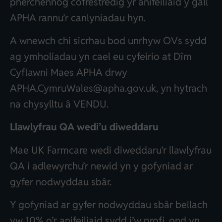
pherchennog cofrestredig yr anifeiliaid y gall
APHA rannu’r canlyniadau hyn.
A wnewch chi sicrhau bod unrhyw OVs sydd
ag ymholiadau yn cael eu cyfeirio at Dîm
Cyflawni Maes APHA drwy
APHA.CymruWales@apha.gov.uk, yn hytrach
na chysylltu â VENDU.
Llawlyfrau QA wedi
’
u diweddaru
Mae UK Farmcare wedi diweddaru’r llawlyfrau
QA i adlewyrchu’r newid yn y gofyniad ar
gyfer nodwyddau sbâr.
Y gofyniad ar gyfer nodwyddau sbâr bellach
yw 10% o’r anifeiliaid sydd i’w profi, ond yn