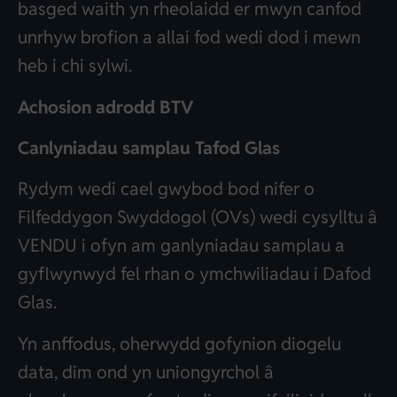
basged waith yn rheolaidd er mwyn canfod
unrhyw brofion a allai fod wedi dod i mewn
heb i chi sylwi.
Achosion adrodd BTV
Canlyniadau samplau
T
afod
G
las
Rydym wedi cael gwybod bod nifer o
Filfeddygon Swyddogol (OVs) wedi cysylltu â
VENDU i ofyn am ganlyniadau samplau a
gyflwynwyd fel rhan o ymchwiliadau i Dafod
Glas.
Yn anffodus, oherwydd gofynion diogelu
data, dim ond yn uniongyrchol â