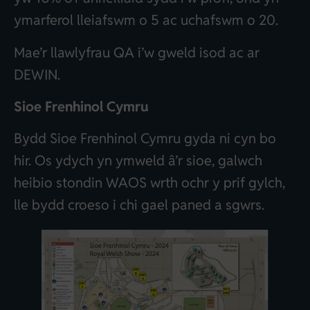
ymarferol lleiafswm o 5 ac uchafswm o 20.
Mae’r llawlyfrau QA i’w gweld isod ac ar
DEWIN.
Sioe Frenhinol Cymru
Bydd Sioe Frenhinol Cymru gyda ni cyn bo
hir. Os ydych yn ymweld â’r sioe, galwch
heibio stondin WAOS wrth ochr y prif gylch,
lle bydd croeso i chi gael paned a sgwrs.