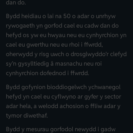
dan do.
Bydd heidiau o lai na 50 o adar o unrhyw
rywogaeth yn gorfod cael eu cadw dan do
hefyd os yw eu hwyau neu eu cynhyrchion yn
cael eu gwerthu neu eu rhoi i ffwrdd,
oherwydd y risg uwch o drosglwyddo’r clefyd
sy’n gysylltiedig â masnachu neu roi
cynhyrchion dofednod i ffwrdd.
Bydd gofynion bioddiogelwch ychwanegol
hefyd yn cael eu cyflwyno ar gyfer y sector
adar hela, a welodd achosion o ffliw adar y
tymor diwethaf.
Bydd y mesurau gorfodol newydd i gadw