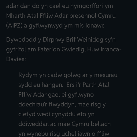
adar dan do yn cael eu hymgorffori ym
Mharth Atal Ffliw Adar presennol Cymru
(AIPZ) a gyflwynwyd ym mis Ionawr.
Dywedodd y Dirprwy Brif Weinidog sy’n
gyfrifol am Faterion Gwledig, Huw Irranca-
Davies:
Rydym yn cadw golwg ar y mesurau
sydd eu hangen. Ers i’r Parth Atal
Ffliw Adar gael ei gyflwyno
ddechrau’r flwyddyn, mae risg y
clefyd wedi cynyddu eto yn
ddiweddar, ac mae Cymru bellach
yn wynebu risg uchel iawn o ffliw