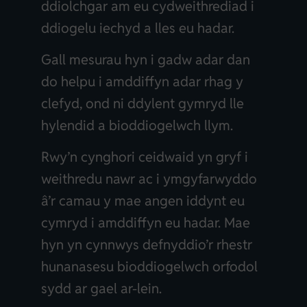
ddiolchgar am eu cydweithrediad i
ddiogelu iechyd a lles eu hadar.
Gall mesurau hyn i gadw adar dan
do helpu i amddiffyn adar rhag y
clefyd, ond ni ddylent gymryd lle
hylendid a bioddiogelwch llym.
Rwy’n cynghori ceidwaid yn gryf i
weithredu nawr ac i ymgyfarwyddo
â’r camau y mae angen iddynt eu
cymryd i amddiffyn eu hadar. Mae
hyn yn cynnwys defnyddio’r rhestr
hunanasesu bioddiogelwch orfodol
sydd ar gael ar-lein.