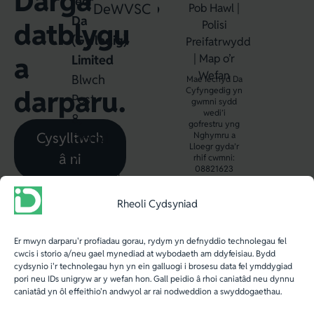
Darganfod,
Iechyd
Dewin
WVSC
Pob Hawl |
Da
datblygu
Polisi
(Gwledig)
Preifatrwydd
a
|
Map o’r
Limited
Wefan
Blwch
Mae Iechyd Da
darparu.
Cyfyngedig yn
Post
gwmni sydd
wedi’i
8,
gofrestru yng
Cysylltwch
Nghymru a
Ffordd
Lloegr gyda’r
â ni
y
rhif cwmni:
08821623
Gogledd,
Aberystwyth,
Rheoli Cydsyniad
SY23
2WB.
Er mwyn darparu'r profiadau gorau, rydym yn defnyddio technolegau fel
cwcis i storio a/neu gael mynediad at wybodaeth am ddyfeisiau. Bydd
Ff
:
cydsynio i'r technolegau hyn yn ein galluogi i brosesu data fel ymddygiad
pori neu IDs unigryw ar y wefan hon. Gall peidio â rhoi caniatâd neu dynnu
+44
caniatâd yn ôl effeithio'n andwyol ar rai nodweddion a swyddogaethau.
(0)