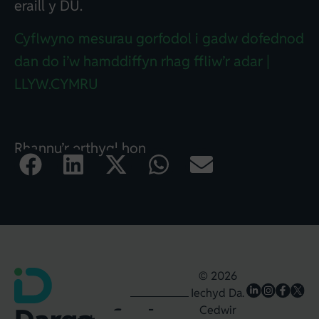
eraill y DU.
Cyflwyno mesurau gorfodol i gadw dofednod
dan do i’w hamddiffyn rhag ffliw’r adar |
LLYW.CYMRU
Rhannu’r erthygl hon
© 2026
Iechyd Da.
Cedwir