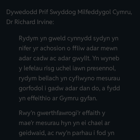
Dywedodd Prif Swyddog Milfeddygol Cymru,
Dr Richard Irvine:
Rydym yn gweld cynnydd sydyn yn
nifer yr achosion o ffliw adar mewn
adar cadw ac adar gwyllt. Yn wyneb
y lefelau risg uchel iawn presennol,
rydym bellach yn cyflwyno mesurau
gorfodol i gadw adar dan do, a fydd
yn effeithio ar Gymru gyfan.
Rwy’n gwerthfawrogi’r effaith y
mae’r mesurau hyn yn ei chael ar
geidwaid, ac rwy’n parhau i fod yn