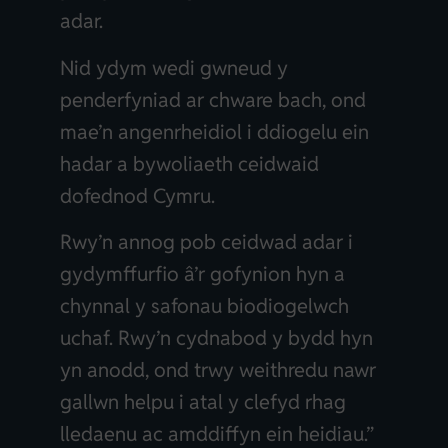
adar.
Nid ydym wedi gwneud y
penderfyniad ar chware bach, ond
mae’n angenrheidiol i ddiogelu ein
hadar a bywoliaeth ceidwaid
dofednod Cymru.
Rwy’n annog pob ceidwad adar i
gydymffurfio â’r gofynion hyn a
chynnal y safonau biodiogelwch
uchaf. Rwy’n cydnabod y bydd hyn
yn anodd, ond trwy weithredu nawr
gallwn helpu i atal y clefyd rhag
lledaenu ac amddiffyn ein heidiau.”