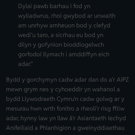
Dylai pawb barhau i fod yn
wyliadwrus, rhoi gwybod ar unwaith
am unrhyw amheuon bod y clefyd
wedi’u taro, a sicrhau eu bod yn
dilyn y gofynion bioddiogelwch
gorfodol llymach i amddiffyn eich
adar.”
Bydd y gorchymyn cadw adar dan do a’r AIPZ
mewn grym nes y cyhoeddir yn wahanol a
bydd Llywodraeth Cymru’n cadw golwg ar y
mesurau hwn wrth fonitro a rheoli’r risg ffliw
adar, hynny law yn llaw â’r Asiantaeth Iechyd
Anifeiliaid a Phlanhigion a gweinyddiaethau