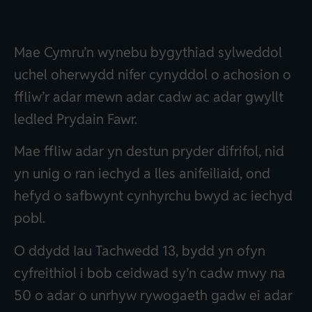
Mae Cymru’n wynebu bygythiad sylweddol
uchel oherwydd nifer cynyddol o achosion o
ffliw’r adar mewn adar cadw ac adar gwyllt
ledled Prydain Fawr.
Mae ffliw adar yn destun pryder difrifol, nid
yn unig o ran iechyd a lles anifeiliaid, ond
hefyd o safbwynt cynhyrchu bwyd ac iechyd
pobl.
O ddydd Iau Tachwedd 13, bydd yn ofyn
cyfreithiol i bob ceidwad sy’n cadw mwy na
50 o adar o unrhyw rywogaeth gadw ei adar