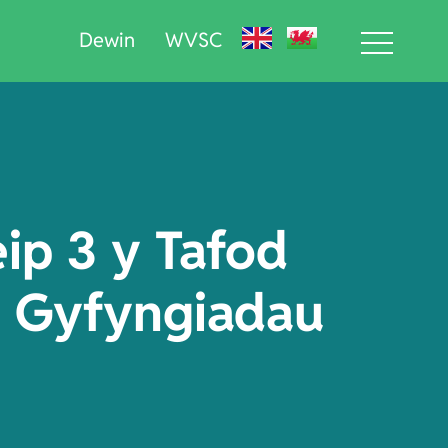
Dewin
WVSC
ip 3 y Tafod
n Gyfyngiadau