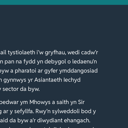
il tystiolaeth i’w gryfhau, wedi cadw’r
yn pan na fydd yn debygol o ledaenu’n
a byw a pharatoi ar gyfer ymddangosiad
an gynnwys yr Asiantaeth Iechyd
y sector da byw.
pedwar ym Mhowys a saith yn Sir
ar y sefyllfa. Rwy’n sylweddoli bod y
waid da byw a’r diwydiant ehangach.