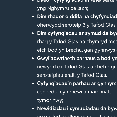
yng Nghymru bellach;
Dim rhagor o ddifa na chyfyngia
oherwydd seroteip 3 y Tafod Glas
Dim cyfyngiadau ar symud da b
rhag y Tafod Glas na chymryd mesu
eich bod yn brechu, gan gynnwys d
Gwyliadwriaeth barhaus a bod y
newydd o’r Tafod Glas a chefnogi y
seroteipiau eraill y Tafod Glas.
Cyfyngiadau’n parhau ar gynhyr
cenhedlu cyn rhewi a marchnata’r 
tymor hwy;
Newidiadau i symudiadau da byw
yn gorfod bodloni rheolau Llywod