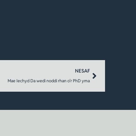
NESAF
Mae Iechyd Da wedi noddi rhan o’r PhD yma