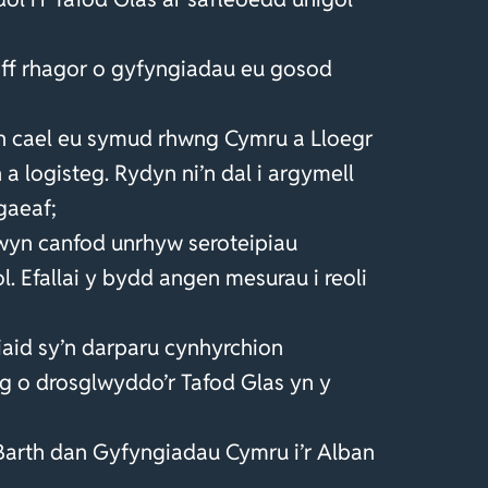
chaiff rhagor o gyfyngiadau eu gosod
y’n cael eu symud rhwng Cymru a Lloegr
 a logisteg. Rydyn ni’n dal i argymell
gaeaf;
wyn canfod unrhyw seroteipiau
. Efallai y bydd angen mesurau i reoli
liaid sy’n darparu cynhyrchion
sg o drosglwyddo’r Tafod Glas yn y
 Barth dan Gyfyngiadau Cymru i’r Alban