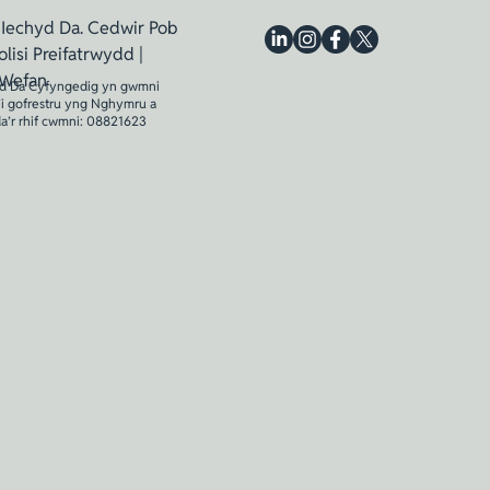
Iechyd Da. Cedwir Pob
olisi Preifatrwydd
|
 Wefan
d Da Cyfyngedig yn gwmni
’i gofrestru yng Nghymru a
a’r rhif cwmni: 08821623