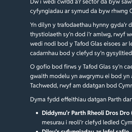
Dw i wedi cwrdd â’r sector da byw saw
cyfyngiadau ar symud da byw rhwng Cy
Yn dilyn y trafodaethau hynny gyda’r d
thystiolaeth sy’n dod i’r amlwg, rwyf 
wedi nodi bod y Tafod Glas eisoes ar
cadarnhau bod y clefyd sy’n gysylltied
O gofio bod firws y Tafod Glas sy’n 
gwaith modelu yn awgrymu ei bod yn a
Tachwedd, rwyf am ddatgan bod Cymru
Dyma fydd effeithiau datgan Parth da
Diddymu’r Parth Rheoli Dros Dro 
mesurau i reoli’r clefyd ledled Cym
Dileu’r cyfyngiadau ar lefel safle
–