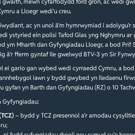
l gwaith, mewn cyfarfodydd ford gron, ac wedi gwr
mru a Lloegr wedi’u creu.
iwydiant, ac yn unol â’m hymrwymiad i adolygu’r se
wedi ystyried ein polisi Tafod Glas yng Nghymru ar
 led ym Mharth dan Gyfyngiadau Lloegr, a bod Pri
ig â’r fferm gyntaf lle gwelwyd BTV-3 yn Sir Fynwy
cael ei gario gan wybed wedi cyrraedd Cymru, a b
nnhebygol iawn y bydd gwybed yn lledaenu firws 
 gyfan yn Barth dan Gyfyngiadau (RZ) o 10 Tac
n Gyfyngiadau:
(TCZ)
– bydd y TCZ presennol a’r amodau cysylltied
ru;
 ni fydd cyfyngiadau rheoli neu symud sy’n benodo