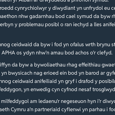
, roedd cynrychiolwyr y diwydiant yn unfrydol eu c
aethon nhw gadarnhau bod cael symud da byw rh
erbyn y problemau posibl o ran iechyd a lles anifeil
annog ceidwaid da byw i fod yn ofalus wrth brynu 
 i APHA os ydyn nhw’n amau bod achos o’r clefyd.
iffyn da byw a bywoliaethau rhag effeithiau gwaet
 yn bwysicach nag erioed ein bod yn barod ar gyfer
nog ceidwaid anifeiliaid yn gryf i drafod y posibi
ilfeddygon, yn enwedig cyn cyfnod nesaf trosglwy
a milfeddygol am ledaenu’r negeseuon hyn i’r diw
th Cymru a’n partneriaid cyflenwi yn parhau i fod