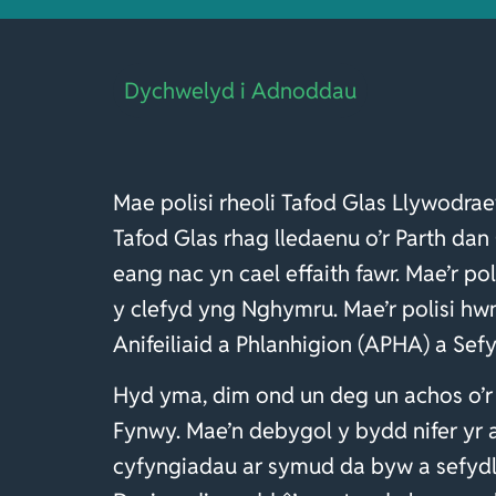
Dychwelyd i Adnoddau
Mae polisi rheoli Tafod Glas Llywodrae
Tafod Glas rhag lledaenu o’r Parth da
eang nac yn cael effaith fawr. Mae’r p
y clefyd yng Nghymru. Mae’r polisi hw
Anifeiliaid a Phlanhigion (APHA) a Sef
Hyd yma, dim ond un deg un achos o’r
Fynwy. Mae’n debygol y bydd nifer yr 
cyfyngiadau ar symud da byw a sefydlu