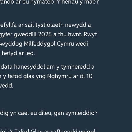
ando ar eu hymateb i’r heriau y mae’r
fyllfa ar sail tystiolaeth newydd a
 gyfer gweddill 2025 a thu hwnt. Rwyf
f Swyddog Milfeddygol Cymru wedi
 hefyd ar led.
od data hanesyddol am y tymheredd a
y tafod glas yng Nghymru ar ôl 10
hwedd.
ig yn cael eu dileu, gan symleiddio’r
l i’r Tafod Glas ar safleoedd unigol