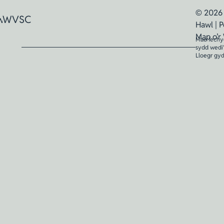
© 2026 
win
WVSC
Hawl |
P
Map o’r
Mae Iechy
sydd wedi
Lloegr gyd