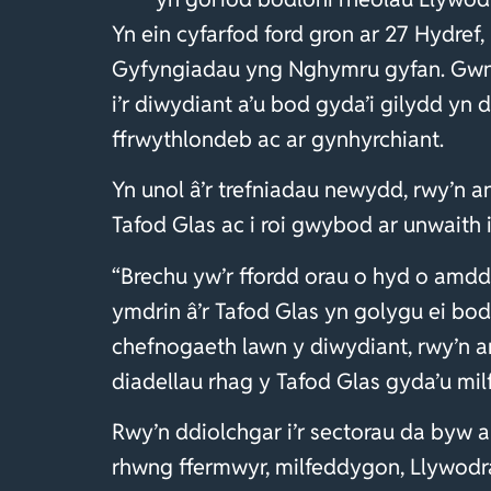
Yn ein cyfarfod ford gron ar 27 Hydref
Gyfyngiadau yng Nghymru gyfan. Gwn
i’r diwydiant a’u bod gyda’i gilydd yn d
ffrwythlondeb ac ar gynhyrchiant.
Yn unol â’r trefniadau newydd, rwy’n 
Tafod Glas ac i roi gwybod ar unwaith
“Brechu yw’r ffordd orau o hyd o amdd
ymdrin â’r Tafod Glas yn golygu ei bod
chefnogaeth lawn y diwydiant, rwy’n an
diadellau rhag y Tafod Glas gyda’u m
Rwy’n ddiolchgar i’r sectorau da byw 
rhwng ffermwyr, milfeddygon, Llywodrae