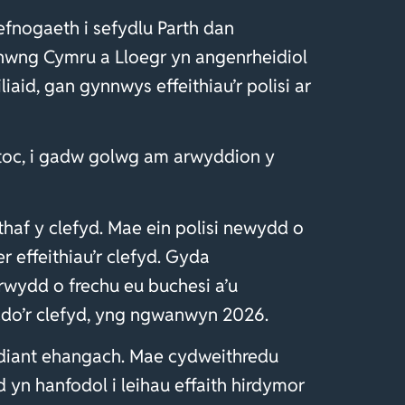
efnogaeth i sefydlu Parth dan
wng Cymru a Lloegr yn angenrheidiol
iaid, gan gynnwys effeithiau’r polisi ar
stoc, i gadw golwg am arwyddion y
haf y clefyd. Mae ein polisi newydd o
 effeithiau’r clefyd. Gyda
lrwydd o frechu eu buchesi a’u
ddo’r clefyd, yng ngwanwyn 2026.
ydiant ehangach. Mae cydweithredu
 yn hanfodol i leihau effaith hirdymor