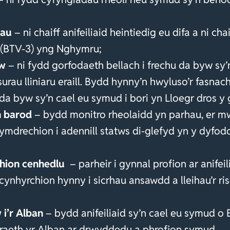
dau
– ni chaiff anifeiliaid heintiedig eu difa a ni 
 (BTV-3) yng Nghymru;
yw
–
ni fydd gorfodaeth bellach i frechu da byw s
rau lliniaru
eraill. Bydd hynny’n hwyluso’r fasnach
a byw sy’n cael eu symud i bori yn Lloegr dros y 
n barod
– bydd monitro rheolaidd yn parhau, er m
mdrechion i adennill statws di-glefyd yn y dyfodol
chion cenhedlu
– parheir i gynnal profion ar anifei
cynhyrchion hynny i sicrhau ansawdd a lleihau’r ri
 i’r Alban
– bydd anifeiliaid sy’n cael eu symud o
raeth yr Alban ar drwyddedu a phrofion symud.