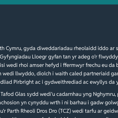
th Cymru, gyda diweddariadau rheolaidd iddo ar sa
n Gyfyngiadau Lloegr gyfan tan yr adeg o’r flwydd
olisi wedi rhoi amser hefyd i ffermwyr frechu eu d
n wedi llwyddo, diolch i waith caled partneriaid g
ydliad Pirbright ac i gydweithrediad ac ewyllys da 
 Tafod Glas sydd wedi’u cadarnhau yng Nghymru, 
achosion yn cynyddu wrth i ni barhau i gadw golwg 
’r Parth Rheoli Dros Dro (TCZ) wedi tarfu ar geid