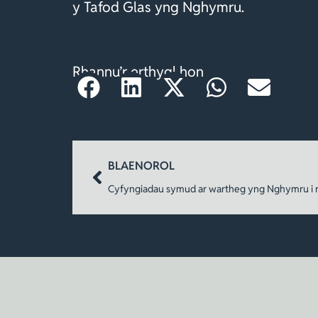
y Tafod Glas yng Nghymru.
Rhannu’r erthygl hon
BLAENOROL
Cyfyngiadau symud ar wartheg yng Nghymru i re