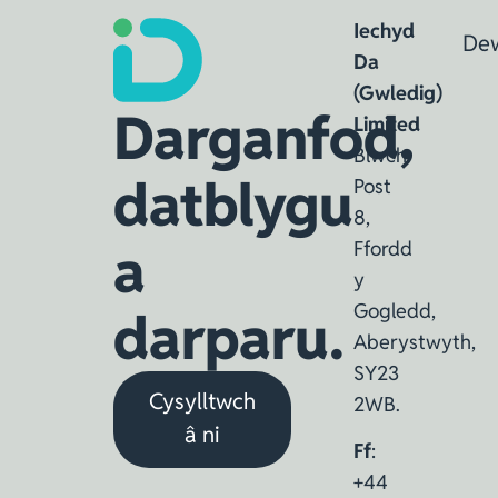
Iechyd
De
Da
(Gwledig)
Darganfod,
Limited
Blwch
datblygu
Post
8,
a
Ffordd
y
Gogledd,
darparu.
Aberystwyth,
SY23
Cysylltwch
2WB.
â ni
Ff
:
+44