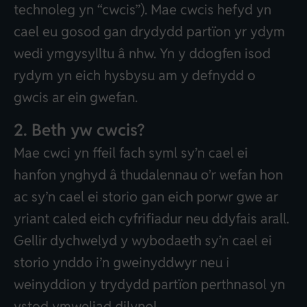
technoleg yn “cwcis”). Mae cwcis hefyd yn
cael eu gosod gan drydydd partïon yr ydym
wedi ymgysylltu â nhw. Yn y ddogfen isod
rydym yn eich hysbysu am y defnydd o
gwcis ar ein gwefan.
2. Beth yw cwcis?
Mae cwci yn ffeil fach syml sy’n cael ei
hanfon ynghyd â thudalennau o’r wefan hon
ac sy’n cael ei storio gan eich porwr gwe ar
yriant caled eich cyfrifiadur neu ddyfais arall.
Gellir dychwelyd y wybodaeth sy’n cael ei
storio ynddo i’n gweinyddwyr neu i
weinyddion y trydydd partïon perthnasol yn
ystod ymweliad dilynol.