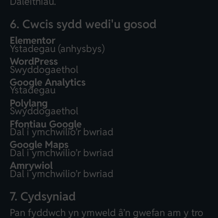
Daleithiau.
6. Cwcis sydd wedi'u gosod
Elementor
Ystadegau (anhysbys)
WordPress
Swyddogaethol
Google Analytics
Ystadegau
Polylang
Swyddogaethol
Ffontiau Google
Dal i ymchwilio’r bwriad
Google Maps
Dal i ymchwilio’r bwriad
Amrywiol
Dal i ymchwilio’r bwriad
7. Cydsyniad
Pan fyddwch yn ymweld â’n gwefan am y tro