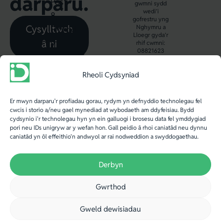
darparu.
Post
gwmni sydd
wedi’i
8,
gofrestru yng
Cysylltwch
Nghymru a
Ffordd
Lloegr gyda’r
â ni
y
rhif cwmni:
08821623
Gogledd,
Aberystwyth,
Rheoli Cydsyniad
SY23
2WB.
Er mwyn darparu'r profiadau gorau, rydym yn defnyddio technolegau fel
cwcis i storio a/neu gael mynediad at wybodaeth am ddyfeisiau. Bydd
Ff
:
cydsynio i'r technolegau hyn yn ein galluogi i brosesu data fel ymddygiad
pori neu IDs unigryw ar y wefan hon. Gall peidio â rhoi caniatâd neu dynnu
+44
caniatâd yn ôl effeithio'n andwyol ar rai nodweddion a swyddogaethau.
(0)
1970
Derbyn
636
Gwrthod
688
E
:
Gweld dewisiadau
info@iechydda.cymru