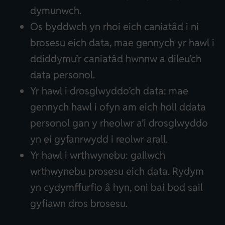
dymunwch.
Os byddwch yn rhoi eich caniatâd i ni
brosesu eich data, mae gennych yr hawl i
ddiddymu’r caniatâd hwnnw a dileu’ch
data personol.
Yr hawl i drosglwyddo’ch data: mae
gennych hawl i ofyn am eich holl ddata
personol gan y rheolwr a’i drosglwyddo
yn ei gyfanrwydd i reolwr arall.
Yr hawl i wrthwynebu: gallwch
wrthwynebu prosesu eich data. Rydym
yn cydymffurfio â hyn, oni bai bod sail
gyfiawn dros brosesu.