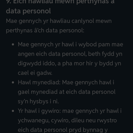
9. Eich hawliau mewn perthynas â
data personol
Mae gennych yr hawliau canlynol mewn
perthynas â’ch data personol:
Mae gennych yr hawl i wybod pam mae
angen eich data personol, beth fydd yn
digwydd iddo, a pha mor hir y bydd yn
cael ei gadw.
Hawl mynediad: Mae gennych hawl i
gael mynediad at eich data personol
sy’n hysbys i ni.
Yr hawl i gywiro: mae gennych yr hawl i
ychwanegu, cywiro, dileu neu rwystro
eich data personol pryd bynnag y