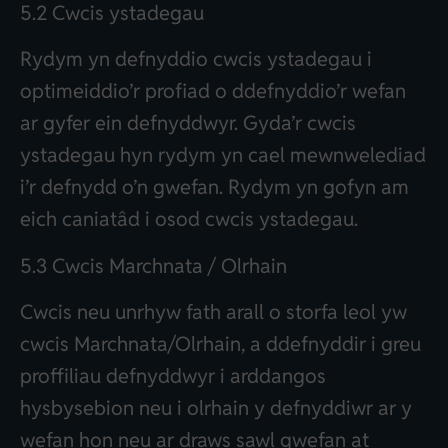
5.2 Cwcis ystadegau
Rydym yn defnyddio cwcis ystadegau i
optimeiddio’r profiad o ddefnyddio’r wefan
ar gyfer ein defnyddwyr. Gyda’r cwcis
ystadegau hyn rydym yn cael mewnwelediad
i’r defnydd o’n gwefan. Rydym yn gofyn am
eich caniatâd i osod cwcis ystadegau.
5.3 Cwcis Marchnata / Olrhain
Cwcis neu unrhyw fath arall o storfa leol yw
cwcis Marchnata/Olrhain, a ddefnyddir i greu
proffiliau defnyddwyr i arddangos
hysbysebion neu i olrhain y defnyddiwr ar y
wefan hon neu ar draws sawl gwefan at