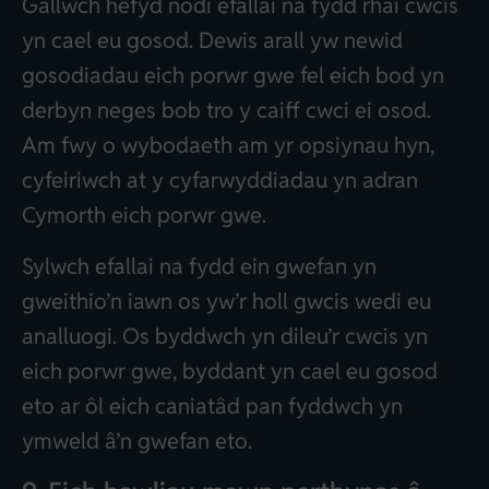
Gallwch hefyd nodi efallai na fydd rhai cwcis
yn cael eu gosod. Dewis arall yw newid
gosodiadau eich porwr gwe fel eich bod yn
derbyn neges bob tro y caiff cwci ei osod.
Am fwy o wybodaeth am yr opsiynau hyn,
cyfeiriwch at y cyfarwyddiadau yn adran
Cymorth eich porwr gwe.
Sylwch efallai na fydd ein gwefan yn
gweithio’n iawn os yw’r holl gwcis wedi eu
analluogi. Os byddwch yn dileu’r cwcis yn
eich porwr gwe, byddant yn cael eu gosod
eto ar ôl eich caniatâd pan fyddwch yn
ymweld â’n gwefan eto.