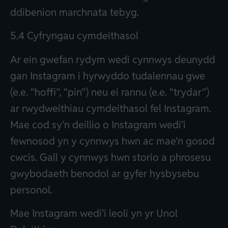
ddibenion marchnata tebyg.
5.4 Cyfryngau cymdeithasol
Ar ein gwefan rydym wedi cynnwys deunydd
gan Instagram i hyrwyddo tudalennau gwe
(e.e. “hoffi”, “pin”) neu ei rannu (e.e. “trydar”)
ar rwydweithiau cymdeithasol fel Instagram.
Mae cod sy’n deillio o Instagram wedi’i
fewnosod yn y cynnwys hwn ac mae’n gosod
cwcis. Gall y cynnwys hwn storio a phrosesu
gwybodaeth benodol ar gyfer hysbysebu
personol.
Mae Instagram wedi’i leoli yn yr Unol