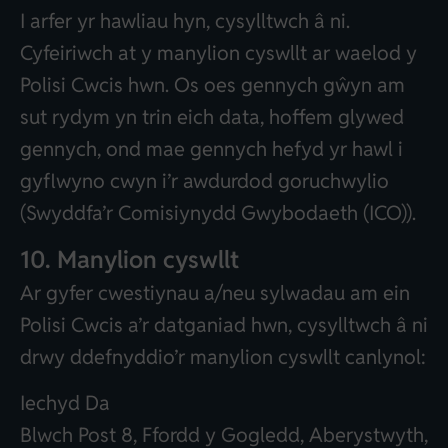
I arfer yr hawliau hyn, cysylltwch â ni.
Cyfeiriwch at y manylion cyswllt ar waelod y
Polisi Cwcis hwn. Os oes gennych gŵyn am
sut rydym yn trin eich data, hoffem glywed
gennych, ond mae gennych hefyd yr hawl i
gyflwyno cwyn i’r awdurdod goruchwylio
(Swyddfa’r Comisiynydd Gwybodaeth (ICO)).
10. Manylion cyswllt
Ar gyfer cwestiynau a/neu sylwadau am ein
Polisi Cwcis a’r datganiad hwn, cysylltwch â ni
drwy ddefnyddio’r manylion cyswllt canlynol:
Iechyd Da
Blwch Post 8, Ffordd y Gogledd, Aberystwyth,