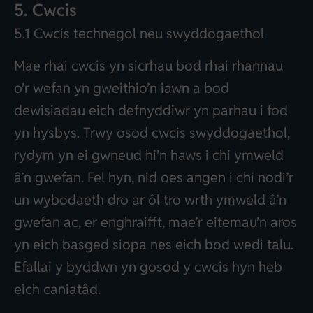
5. Cwcis
5.1 Cwcis technegol neu swyddogaethol
Mae rhai cwcis yn sicrhau bod rhai rhannau
o’r wefan yn gweithio’n iawn a bod
dewisiadau eich defnyddiwr yn parhau i fod
yn hysbys. Trwy osod cwcis swyddogaethol,
rydym yn ei gwneud hi’n haws i chi ymweld
â’n gwefan. Fel hyn, nid oes angen i chi nodi’r
un wybodaeth dro ar ôl tro wrth ymweld â’n
gwefan ac, er enghraifft, mae’r eitemau’n aros
yn eich basged siopa nes eich bod wedi talu.
Efallai y byddwn yn gosod y cwcis hyn heb
eich caniatâd.