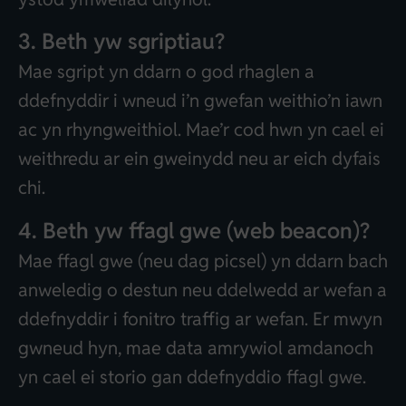
3. Beth yw sgriptiau?
Mae sgript yn ddarn o god rhaglen a
ddefnyddir i wneud i’n gwefan weithio’n iawn
ac yn rhyngweithiol. Mae’r cod hwn yn cael ei
weithredu ar ein gweinydd neu ar eich dyfais
chi.
4. Beth yw ffagl gwe (web beacon)?
Mae ffagl gwe (neu dag picsel) yn ddarn bach
anweledig o destun neu ddelwedd ar wefan a
ddefnyddir i fonitro traffig ar wefan. Er mwyn
gwneud hyn, mae data amrywiol amdanoch
yn cael ei storio gan ddefnyddio ffagl gwe.