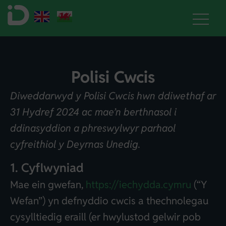
Polisi Cwcis
Diweddarwyd y Polisi Cwcis hwn ddiwethaf ar
31 Hydref 2024 ac mae’n berthnasol i
ddinasyddion a phreswylwyr parhaol
cyfreithiol y Deyrnas Unedig.
1. Cyflwyniad
Mae ein gwefan,
https://iechydda.cymru
(“Y
Wefan”) yn defnyddio cwcis a thechnolegau
cysylltiedig eraill (er hwylustod gelwir pob