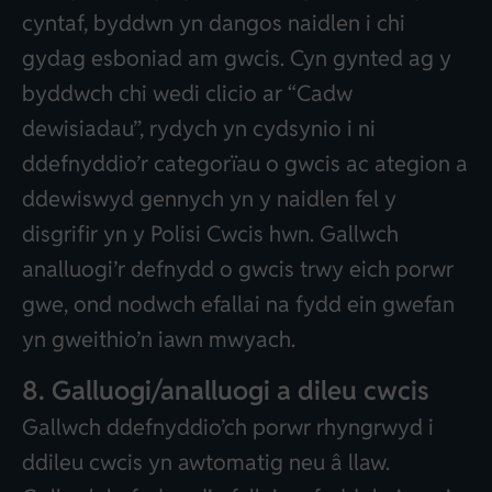
cyntaf, byddwn yn dangos naidlen i chi
gydag esboniad am gwcis. Cyn gynted ag y
byddwch chi wedi clicio ar “Cadw
dewisiadau”, rydych yn cydsynio i ni
ddefnyddio’r categorïau o gwcis ac ategion a
ddewiswyd gennych yn y naidlen fel y
disgrifir yn y Polisi Cwcis hwn. Gallwch
analluogi’r defnydd o gwcis trwy eich porwr
gwe, ond nodwch efallai na fydd ein gwefan
yn gweithio’n iawn mwyach.
8. Galluogi/analluogi a dileu cwcis
Gallwch ddefnyddio’ch porwr rhyngrwyd i
ddileu cwcis yn awtomatig neu â llaw.