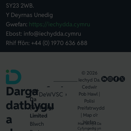
SY23 2WB.
Y Deyrnas Unedig
Gwefan:
https://iechydda.cymru
Ebost: info@iechydda.cymru
Rhif ffôn: +44 (0) 1970 636 688
© 2026
Iechyd Da.
Darganfod,
Cedwir
Iechyd
Dewin
WVSC
Pob Hawl |
Da
datblygu
Polisi
(Gwledig)
Preifatrwydd
a
|
Map o’r
Limited
Wefan
Blwch
Mae Iechyd Da
Cyfyngedig yn