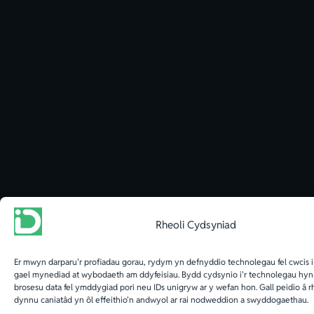
Rheoli Cydsyniad
Er mwyn darparu'r profiadau gorau, rydym yn defnyddio technolegau fel cwcis i
gael mynediad at wybodaeth am ddyfeisiau. Bydd cydsynio i'r technolegau hyn y
brosesu data fel ymddygiad pori neu IDs unigryw ar y wefan hon. Gall peidio â r
dynnu caniatâd yn ôl effeithio'n andwyol ar rai nodweddion a swyddogaethau.