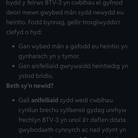
bydd y feirws BTV-3 yn cwblhau ei gyfnod
deori mewn gwybed mân sydd newydd eu
heintio. Fodd bynnag, gellir trosglwyddo’r
clefyd o hyd:
Gan wybed mân a gafodd eu heintio yn
gynharach yn y tymor.
Gan anifeiliaid gwrywaidd heintiedig yn
ystod bridio.
Beth sy’n newid?
Gall
anifeiliaid
sydd wedi cwblhau
cynllun brechu sylfaenol gydag unrhyw
frechlyn BTV-3 yn unol â’r daflen ddata
gwybodaeth cynnyrch ac nad ydynt yn