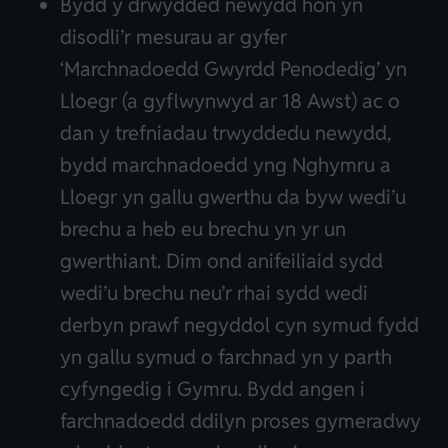
Bydd y drwydded newydd hon yn
disodli’r mesurau ar gyfer
‘Marchnadoedd Gwyrdd Penodedig’ yn
Lloegr (a gyflwynwyd ar 18 Awst) ac o
dan y trefniadau trwyddedu newydd,
bydd marchnadoedd yng Nghymru a
Lloegr yn gallu gwerthu da byw wedi’u
brechu a heb eu brechu yn yr un
gwerthiant. Dim ond anifeiliaid sydd
wedi’u brechu neu’r rhai sydd wedi
derbyn prawf negyddol cyn symud fydd
yn gallu symud o farchnad yn y parth
cyfyngedig i Gymru. Bydd angen i
farchnadoedd ddilyn proses gymeradwy