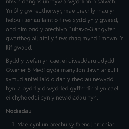
nhw’n dangos unrhyw arwyddion o salwch.
Yn ôl y gwneuthurwyr, mae brechlynnau yn
helpu i leihau faint o firws sydd yn y gwaed,
ond dim ond y brechlyn Bultavo-3 ar gyfer
gwartheg all atal y firws rhag mynd i mewn i’r
llif gwaed.
Bydd y wefan yn cael ei diweddaru ddydd
Gwener 5 Medi gyda manylion llawn ar sut i
symud anifeiliaid o dan y rheolau newydd
hyn, a bydd y drwydded gyffredinol yn cael
ei chyhoeddi cyn y newidiadau hyn.
Nodiadau
Mae cynllun brechu sylfaenol brechiad