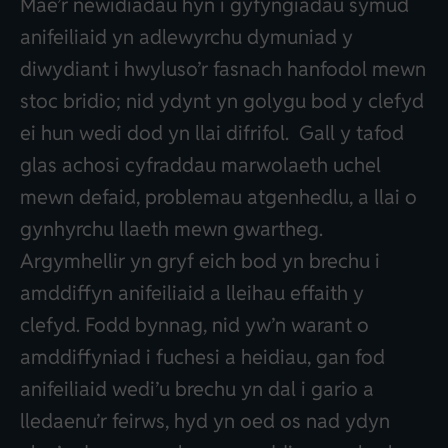
Mae’r newidiadau hyn i gyfyngiadau symud
anifeiliaid yn adlewyrchu dymuniad y
diwydiant i hwyluso’r fasnach hanfodol mewn
stoc bridio; nid ydynt yn golygu bod y clefyd
ei hun wedi dod yn llai difrifol. Gall y tafod
glas achosi cyfraddau marwolaeth uchel
mewn defaid, problemau atgenhedlu, a llai o
gynhyrchu llaeth mewn gwartheg.
Argymhellir yn gryf eich bod yn brechu i
amddiffyn anifeiliaid a lleihau effaith y
clefyd. Fodd bynnag, nid yw’n warant o
amddiffyniad i fuchesi a heidiau, gan fod
anifeiliaid wedi’u brechu yn dal i gario a
lledaenu’r feirws, hyd yn oed os nad ydyn