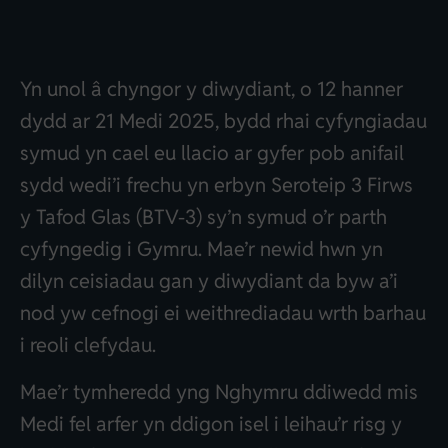
Yn unol â chyngor y diwydiant, o 12 hanner
dydd ar 21 Medi 2025, bydd rhai cyfyngiadau
symud yn cael eu llacio ar gyfer pob anifail
sydd wedi’i frechu yn erbyn Seroteip 3 Firws
y Tafod Glas (BTV-3) sy’n symud o’r parth
cyfyngedig i Gymru. Mae’r newid hwn yn
dilyn ceisiadau gan y diwydiant da byw a’i
nod yw cefnogi ei weithrediadau wrth barhau
i reoli clefydau.
Mae’r tymheredd yng Nghymru ddiwedd mis
Medi fel arfer yn ddigon isel i leihau’r risg y