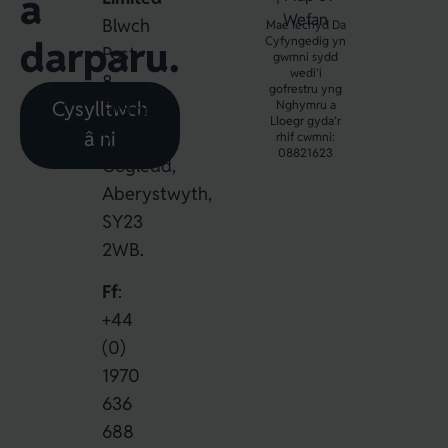
a
Wefan
Blwch
Mae Iechyd Da
darparu.
Cyfyngedig yn
Post
gwmni sydd
wedi’i
8,
gofrestru yng
Cysylltwch
Nghymru a
Ffordd
Lloegr gyda’r
â ni
y
rhif cwmni:
08821623
Gogledd,
Aberystwyth,
SY23
2WB.
Ff
:
+44
(0)
1970
636
688