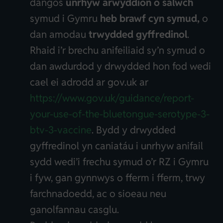
dangos
unrhyw arwyddion o salwch
symud i Gymru
heb brawf cyn symud,
o
dan amodau
trwydded gyffredinol
.
Rhaid i’r brechu anifeiliaid sy’n symud o
dan awdurdod y drwydded hon fod wedi
cael ei adrodd ar gov.uk ar
https://www.gov.uk/guidance/report-
your-use-of-the-bluetongue-serotype-3-
btv-3-vaccine
. Bydd y drwydded
gyffredinol yn caniatáu i unrhyw anifail
sydd wedi’i frechu symud o’r RZ i Gymru
i fyw, gan gynnwys o fferm i fferm, trwy
farchnadoedd, ac o sioeau neu
ganolfannau casglu.