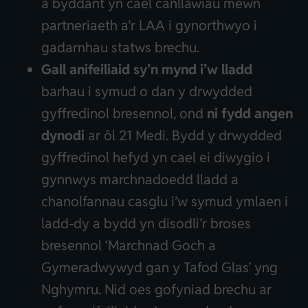
a byddant yn cael canllawiau mewn
partneriaeth a’r LAA i gynorthwyo i
gadarnhau statws brechu.
Gall anifeiliaid sy’n mynd i’w lladd
barhau i symud o dan y drwydded
gyffredinol bresennol, ond
ni fydd angen
dynodi
ar ôl 21 Medi. Bydd y drwydded
gyffredinol hefyd yn cael ei diwygio i
gynnwys marchnadoedd lladd a
chanolfannau casglu i’w symud ymlaen i
ladd-dy a bydd yn disodli’r broses
bresennol ‘Marchnad Goch a
Gymeradwywyd gan y Tafod Glas’ yng
Nghymru. Nid oes gofyniad brechu ar