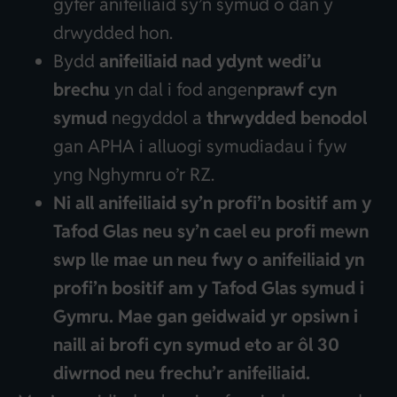
gyfer anifeiliaid sy’n symud o dan y
drwydded hon.
Bydd
anifeiliaid nad ydynt wedi’u
brechu
yn dal i fod angen
prawf cyn
symud
negyddol a
thrwydded benodol
gan APHA i alluogi symudiadau i fyw
yng Nghymru o’r RZ.
Ni all anifeiliaid sy’n profi’n bositif am y
Tafod Glas neu sy’n cael eu profi mewn
swp lle mae un neu fwy o anifeiliaid yn
profi’n bositif am y Tafod Glas symud i
Gymru. Mae gan geidwaid yr opsiwn i
naill ai brofi cyn symud eto ar ôl 30
diwrnod neu frechu’r anifeiliaid.