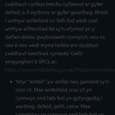
cwblhau’r cynllun brechu sylfaenol ar gyfer
defaid, a 3 wythnos ar gyfer gwartheg. Rhaid
i unrhyw anifeiliaid o’r fath fod wedi cael
unrhyw ailfrechiad fel sy’n ofynnol yn y
daflen ddata gwybodaeth cynnyrch, neu os
oes 6 mis wedi mynd heibio ers dyddiad
cwblhau’r brechiad cynradd. Gellir
ymgynghori â SPCs ar:
https://www.vmd.defra.gov.uk/ProductInformat
Ystyr “anifail” yw anifail neu gamelid sy’n
cnoi cil. Mae anifeiliaid cnoi cil yn
cynnwys ond heb fod yn gyfyngedig i
wartheg, defaid, geifr, ceirw. Mae
camelidau yn cynnwys ond heb fod yn