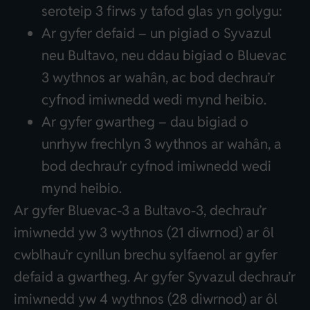
seroteip 3 firws y tafod glas yn golygu:
Ar gyfer defaid – un pigiad o Syvazul
neu Bultavo, neu ddau bigiad o Bluevac
3 wythnos ar wahân, ac bod dechrau’r
cyfnod imiwnedd wedi mynd heibio.
Ar gyfer gwartheg – dau bigiad o
unrhyw frechlyn 3 wythnos ar wahân, a
bod dechrau’r cyfnod imiwnedd wedi
mynd heibio.
Ar gyfer Bluevac-3 a Bultavo-3, dechrau’r
imiwnedd yw 3 wythnos (21 diwrnod) ar ôl
cwblhau’r cynllun brechu sylfaenol ar gyfer
defaid a gwartheg. Ar gyfer Syvazul dechrau’r
imiwnedd yw 4 wythnos (28 diwrnod) ar ôl