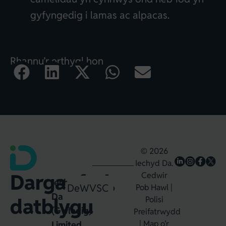
gyfyngedig i lamas ac alpacas.
Rhannu’r erthygl hon
© 2026
Iechyd Da.
Darganfod,
Cedwir
Iechyd
Dewin
WVSC
Pob Hawl |
Da
datblygu
Polisi
(Gwledig)
Preifatrwydd
|
Map o’r
Limited