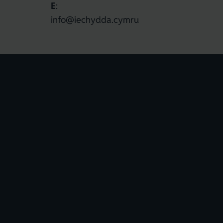
E
:
info@iechydda.cymru